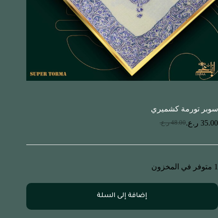
سوبر تورمة كشميري
35.00
ر.ع.
48.00
ر.ع.
1 متوفر في المخزون
إضافة إلى السلة