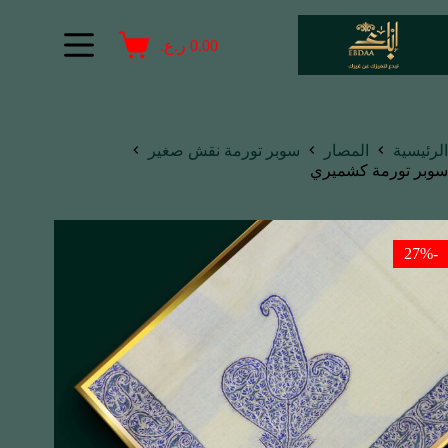
0.00
ر.ع.
الرئيسية
المصار
سوبر تورمة نقش صغير
سوبر تورمة كشميري
-27%