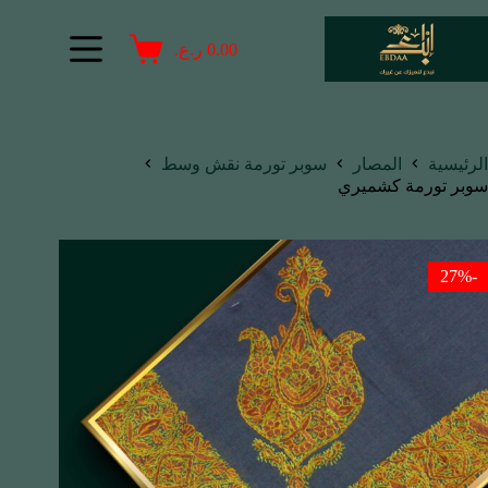
0.00
ر.ع.
الرئيسية
المصار
سوبر تورمة نقش وسط
سوبر تورمة كشميري
-27%