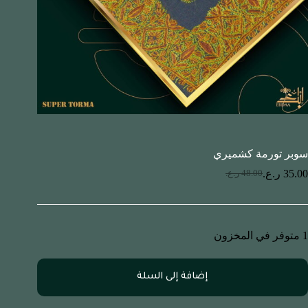
سوبر تورمة كشميري
35.00
ر.ع.
48.00
ر.ع.
1 متوفر في المخزون
إضافة إلى السلة