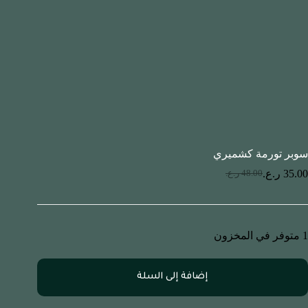
سوبر تورمة كشميري
35.00
ر.ع.
48.00
ر.ع.
1 متوفر في المخزون
إضافة إلى السلة