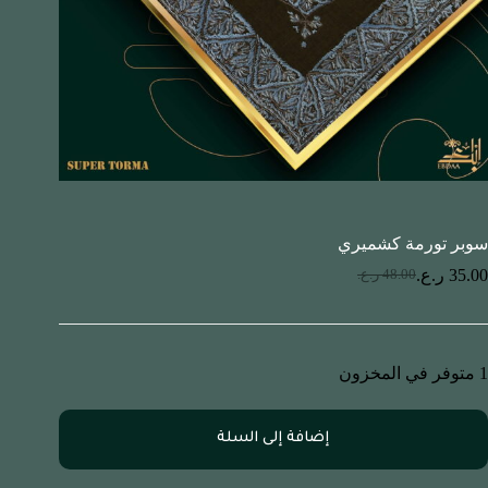
سوبر تورمة كشميري
35.00
ر.ع.
48.00
ر.ع.
1 متوفر في المخزون
إضافة إلى السلة