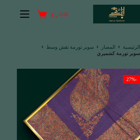
0.00
ر.ع.
الرئيسية
المصار
سوبر تورمة نقش وسط
سوبر تورمة كشميري
-27%