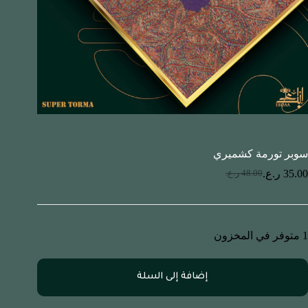
سوبر تورمة كشميري
35.00
ر.ع.
48.00
ر.ع.
1 متوفر في المخزون
إضافة إلى السلة