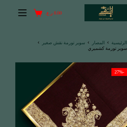
0.00
ر.ع.
الرئيسية
المصار
سوبر تورمة نقش صغير
سوبر تورمة كشميري
-27%