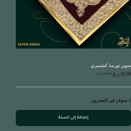
سوبر تورمة كشميري
35.00
ر.ع.
48.00
ر.ع.
1 متوفر في المخزون
إضافة إلى السلة