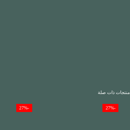
منتجات ذات صلة
-27%
-27%