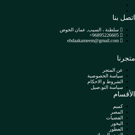
العود والمسك
بوكسات الهدايا
اتصل بنا
سلطنة ، السيب, عمان الخوض
96895226605+
ebdaakameem@gmail.com
متجرنا
عن المتجر
سياسة الخصوصية
الشروط و الاحكام
سياسة التو،صيل
الأقسام
كميم
المصر
الفضيات
البخور
العطور
العود والمسك