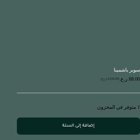
سوبر باشمينا
88.00
ر.ع.
110.00
ر.ع.
1 متوفر في المخزون
إضافة إلى السلة