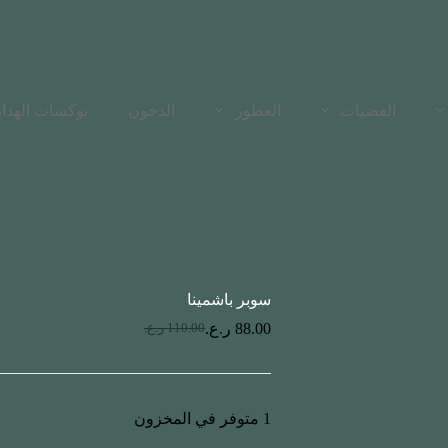
الفضيات
العطور
الدخون
بوكسات الهدايا
سوبر باشمينا
88.00
ر.ع.
110.00
ر.ع.
1 متوفر في المخزون