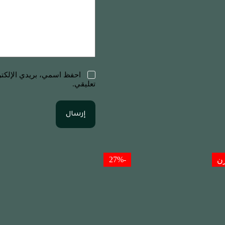
احفظ اسمي، بريدي الإلكترو
تعليقي.
إرسال
-27%
زن