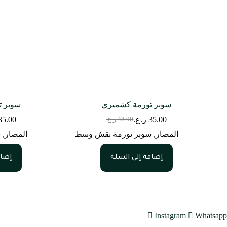
سوبر تورمة كشميري
سوبر ت
35.00
ر.ع.
35.00
48.00
ر.ع.
السعر
السعر
الحالي
الأصلي
المصار
,
سوبر تورمة نقش وسط
المصار
,
س
هو:
هو:
48.00 ر.ع..
35.00 ر.ع..
إضافة إلى السلة
إضاف
Instagram
Whatsapp
متجرنا