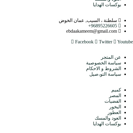
بوكسات الهدايا
اتصل بنا
سلطنة ، السيب, عمان الخوض
96895226605+
ebdaakameem@gmail.com
Facebook
Twitter
Youtube
متجرنا
عن المتجر
سياسة الخصوصية
الشروط و الاحكام
سياسة التو،صيل
الأقسام
كميم
المصر
الفضيات
البخور
العطور
العود والمسك
بوكسات الهدايا
اتصل بنا