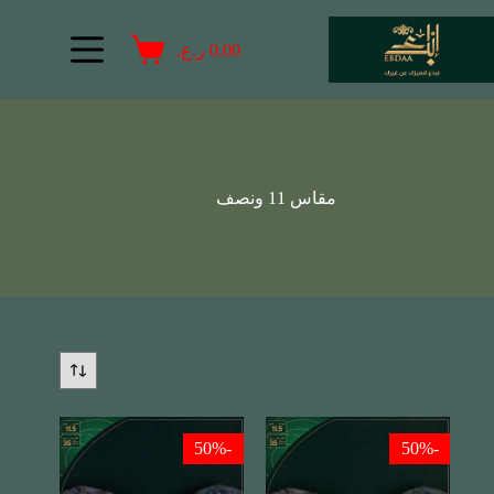
0.00
ر.ع.
مقاس 11 ونصف
-50%
-50%