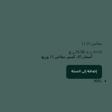
مقاس 11.25
45.00
ر.ع.
31.50
ر.ع.
أسعار 45
,
كميم
,
مقاس 11 وربع
إضافة إلى السلة
-30%