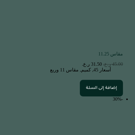
مقاس 11.25
45.00
ر.ع.
31.50
ر.ع.
أسعار 45
,
كميم
,
مقاس 11 وربع
إضافة إلى السلة
-30%