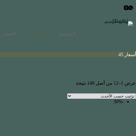
الرئيسية
الكميم
المصار
أسعار 45
عرض 1–12 من أصل 149 نتيجة
-30%