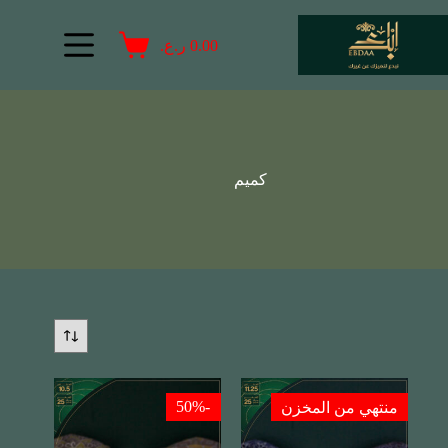
0.00
ر.ع.
كميم
-50%
منتهي من المخزن