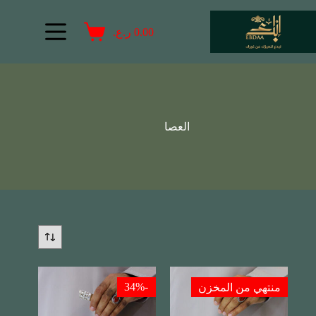
0.00
ر.ع.
العصا
-34%
منتهي من المخزن