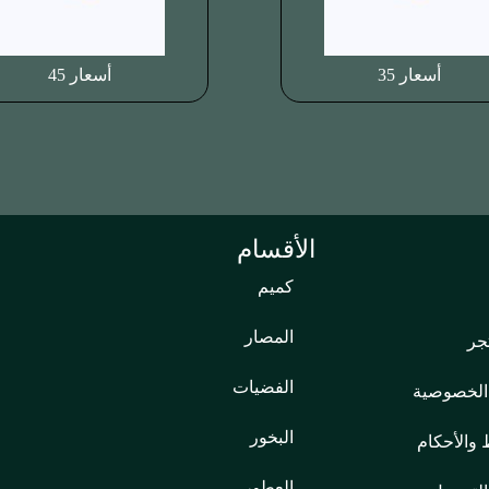
أسعار 35
أسعار 45
الأقسام
كميم
المصار
جر
الفضيات
الخصوصية
البخور
والأحكام
العطور