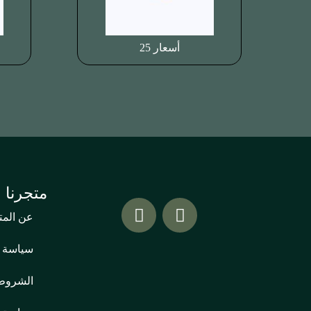
أسعار 25
متجرنا
عن المت
سياسة 
الشروط 