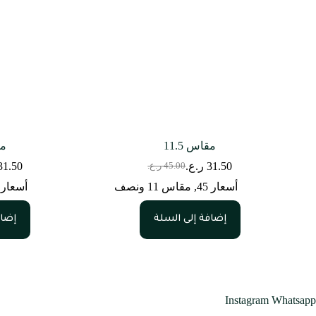
مقاس 11.5
مق
31.50
ر.ع.
31.50
45.00
ر.ع.
السعر
السعر
الحالي
الأصلي
أسعار 45
,
مقاس 11 ونصف
أسعار 45
هو:
هو:
45.00 ر.ع..
31.50 ر.ع..
إضافة إلى السلة
إضاف
Instagram
Whatsapp
متجرنا