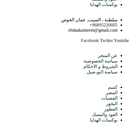
بوكسات الهدايا
اتصل بنا
سلطنة ، السيب, عمان الخوض
96895226605+
ebdaakameem@gmail.com
Facebook
Twitter
Youtube
متجرنا
عن المتجر
سياسة الخصوصية
الشروط و الاحكام
سياسة التو،صيل
الأقسام
كميم
المصر
الفضيات
البخور
العطور
العود والمسك
بوكسات الهدايا
اتصل بنا